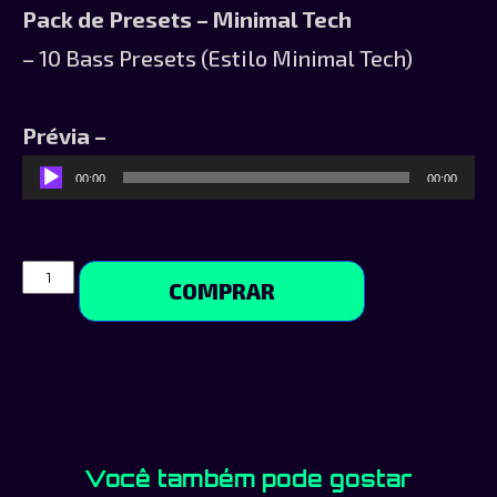
Pack de Presets – Minimal Tech
– 10 Bass Presets (Estilo Minimal Tech)
Prévia –
Tocador
00:00
00:00
de
áudio
COMPRAR
Você também pode gostar