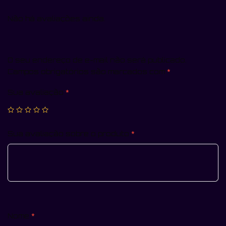
Não há avaliações ainda.
O seu endereço de e-mail não será publicado.
Campos obrigatórios são marcados com
*
Sua avaliação
*
Sua avaliação sobre o produto
*
Nome
*